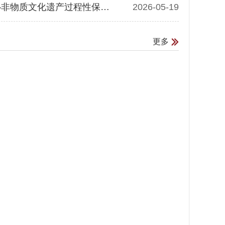
【民文沙龙第57期·预报】[巴莫曲布嫫]以人民为中心——非物质文化遗产过程性保护 5月20日
2026-05-19
更多