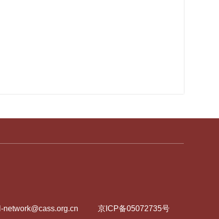
network@cass.org.cn
京ICP备05072735号